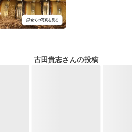
filter
全ての写真を見る
古田貴志さんの投稿