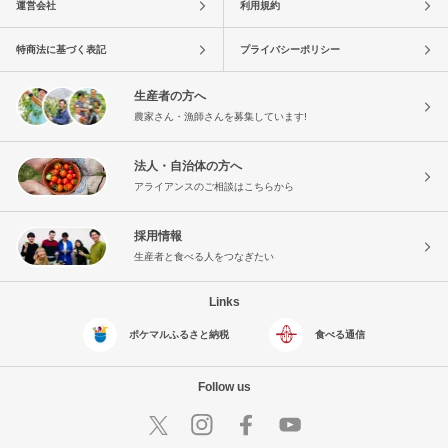
運営会社
利用規約
特商法に基づく表記
プライバシーポリシー
生産者の方へ
農家さん・漁師さんを募集しています!
法人・自治体の方へ
アライアンスのご相談はこちらから
採用情報
生産者と食べる人をつなぎたい
Links
ポケマルふるさと納税
食べる通信
Follow us