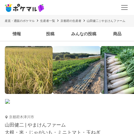
産直・通販のポケマル
生産者一覧
京都府の生産者
山田健二 | やまけんファーム
情報
投稿
みんなの投稿
商品
京都府木津川市
山田健二 | やまけんファーム
大根・米・じゃがいも・ミニトマト・玉ねぎ