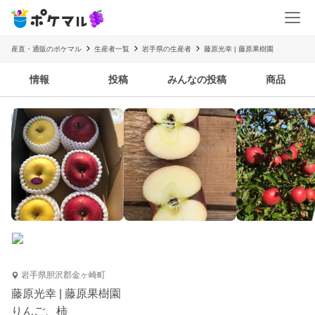
産直・通販のポケマル
生産者一覧
岩手県の生産者
藤原光幸 | 藤原果樹園
情報
投稿
みんなの投稿
商品
岩手県胆沢郡金ヶ崎町
藤原光幸 | 藤原果樹園
りんご、柿