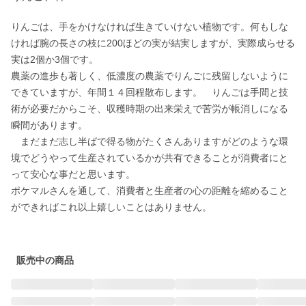
りんごは、手をかけなければ生きていけない植物です。何もしな
ければ腕の長さの枝に200ほどの実が結実しますが、実際成らせる
実は2個か3個です。

農薬の進歩も著しく、低濃度の農薬でりんごに残留しないように
できていますが、年間１４回程散布します。　りんごは手間と技
術が必要だからこそ、収穫時期の出来栄えで苦労が帳消しになる
瞬間があります。

　まだまだ志し半ばで得る物がたくさんありますがどのような環
境でどうやって生産されているかが共有できることが消費者にと
って安心な事だと思います。

ポケマルさんを通して、消費者と生産者の心の距離を縮めること
ができればこれ以上嬉しいことはありません。

販売中の商品