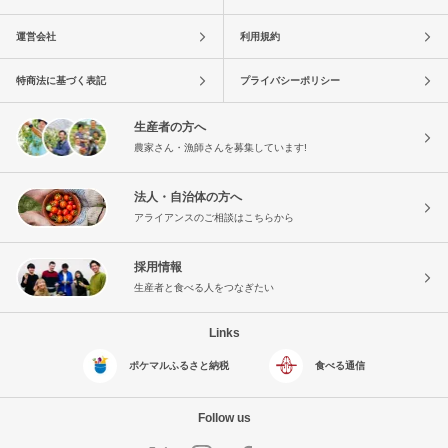
運営会社
利用規約
特商法に基づく表記
プライバシーポリシー
生産者の方へ
農家さん・漁師さんを募集しています!
法人・自治体の方へ
アライアンスのご相談はこちらから
採用情報
生産者と食べる人をつなぎたい
Links
ポケマルふるさと納税
食べる通信
Follow us