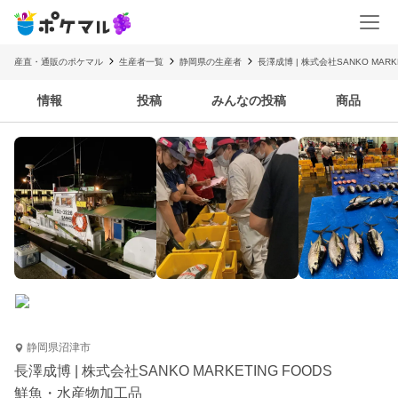
産直・通販のポケマル
生産者一覧
静岡県の生産者
長澤成博 | 株式会社SANKO MARKE
情報
投稿
みんなの投稿
商品
静岡県沼津市
長澤成博 | 株式会社SANKO MARKETING FOODS
鮮魚・水産物加工品