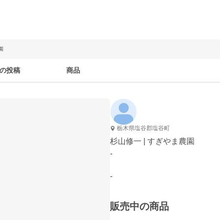
園
の投稿
商品
栃木県塩谷郡塩谷町
杉山修一 | すぎやま農園
-
-
販売中の商品