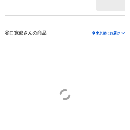
谷口寛俊さんの商品
location_on
東京都にお届け