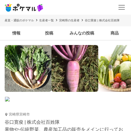
産直・通販のポケマル
生産者一覧
宮崎県の生産者
谷口寛俊 | 株式会社百姓隊
情報
投稿
みんなの投稿
商品
宮崎県宮崎市
谷口寛俊 | 株式会社百姓隊
果物や-伝統野菜、農産加工品の販売をメインに行ってお