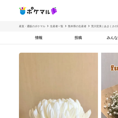
産直・通販のポケマル
生産者一覧
熊本県の生産者
荒川宏美 | あまくさの
情報
投稿
みんな