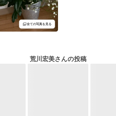
filter
全ての写真を見る
荒川宏美さんの投稿