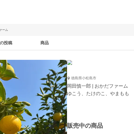
ファーム
の投稿
商品
徳島県小松島市
岡田慎一郎 | おかだファーム
ゆこう、たけのこ、やまもも
販売中の商品