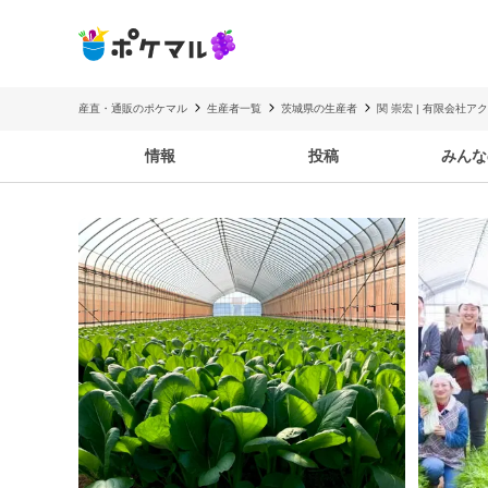
産直・通販のポケマル
生産者一覧
茨城県の生産者
関 崇宏 | 有限会社ア
情報
投稿
みんな