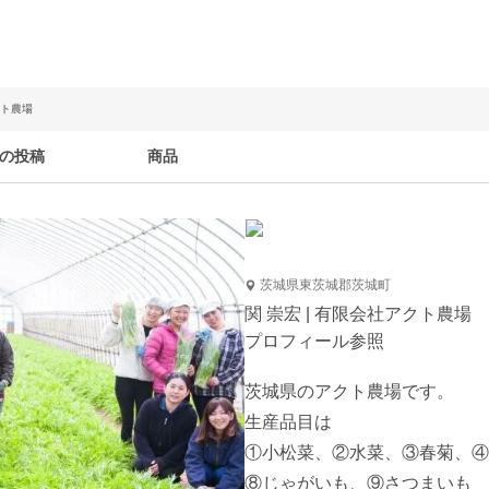
クト農場
の投稿
商品
茨城県東茨城郡茨城町
関 崇宏 | 有限会社アクト農場
プロフィール参照
茨城県のアクト農場です。

生産品目は

①小松菜、②水菜、③春菊、④
⑧じゃがいも、⑨さつまいも
