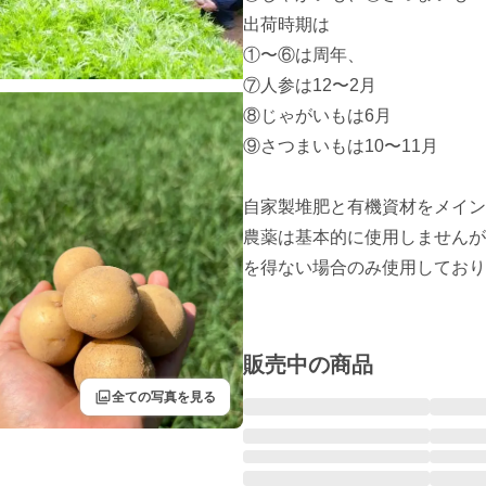
出荷時期は

①〜⑥は周年、

⑦人参は12〜2月

⑧じゃがいもは6月

⑨さつまいもは10〜11月

自家製堆肥と有機資材をメイン
農薬は基本的に使用しませんが
を得ない場合のみ使用しており
販売中の商品
filter
全ての写真を見る