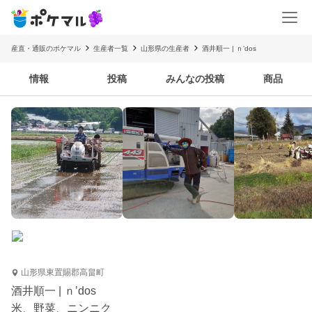
産直・通販のポケマル
生産者一覧
山形県の生産者
酒井順一 | ｎ’dos
情報
投稿
みんなの投稿
商品
山形県東置賜郡高畠町
酒井順一 | ｎ’dos
米、野菜、ニンニク