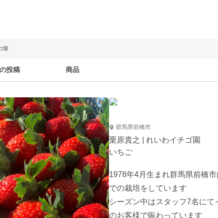
ゴ園
の投稿
商品
群馬県前橋市
栗原貴之 | れいわイチゴ園
いちご
1978年4月生まれ群馬県前
での栽培をしています

シーズン中はスタッフ7名にて
のお客様で賑わっています
