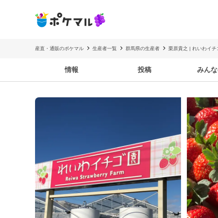
産直・通販のポケマル
生産者一覧
群馬県の生産者
栗原貴之 | れいわイチ
情報
投稿
みんな