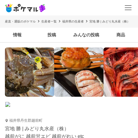
産直・通販のポケマル
生産者一覧
福井県の生産者
宮地 勝 | みどり丸水産（株）
情報
投稿
みんなの投稿
商品
福井県丹生郡越前町
宮地 勝 | みどり丸水産（株）
越前がに 越前甘エビ 越前がれい etc