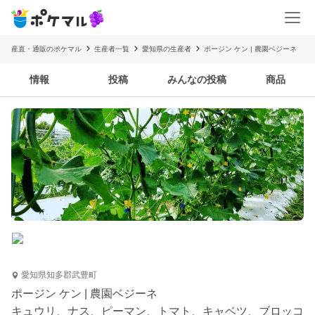
産直・通販のポケマル
生産者一覧
愛知県の生産者
ポージン ケン | 農園ベジーネ
情報
投稿
みんなの投稿
商品
愛知県知多郡武豊町
ポージン ケン | 農園ベジーネ
キュウリ、ナス、ピーマン、トマト、キャベツ、ブロッコ