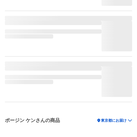
ポージン ケンさんの商品
location_on
東京都にお届け