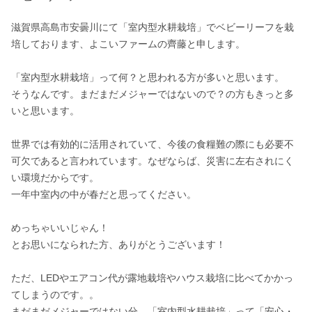
滋賀県高島市安曇川にて「室内型水耕栽培」でベビーリーフを栽
培しております、よこいファームの齊藤と申します。

「室内型水耕栽培」って何？と思われる方が多いと思います。

そうなんです。まだまだメジャーではないので？の方もきっと多
いと思います。

世界では有効的に活用されていて、今後の食糧難の際にも必要不
可欠であると言われています。なぜならば、災害に左右されにく
い環境だからです。

一年中室内の中が春だと思ってください。

めっちゃいいじゃん！

とお思いになられた方、ありがとうございます！

ただ、LEDやエアコン代が露地栽培やハウス栽培に比べてかかっ
てしまうのです。。

まだまだメジャーではない分、「室内型水耕栽培」って「安心・