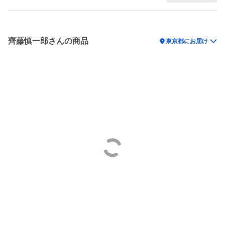
齊藤慎一郎さんの商品
location_on
東京都にお届け