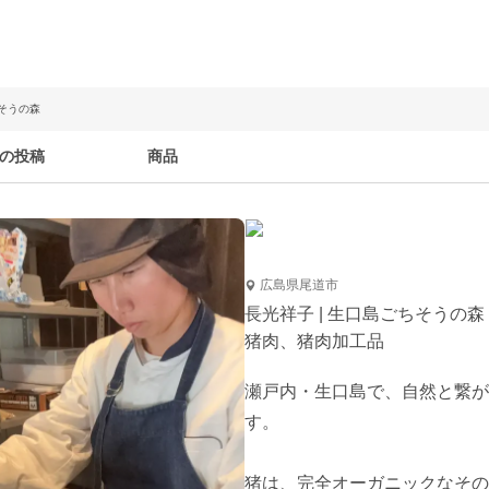
ちそうの森
の投稿
商品
広島県尾道市
長光祥子 | 生口島ごちそうの森
猪肉、猪肉加工品
瀬戸内・生口島で、自然と繋が
す。

猪は、完全オーガニックなその