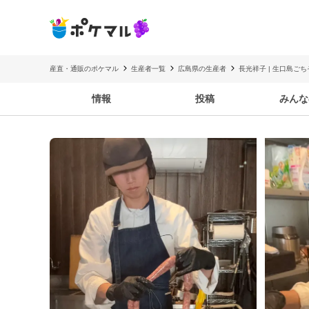
産直・通販のポケマル
生産者一覧
広島県の生産者
長光祥子 | 生口島ご
情報
投稿
みんな