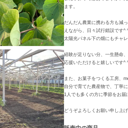
ます。

だんだん農業に携わる方も減っ
えながら、日々試行錯誤です^ ^
太陽光パネル下の畑にもチャレ
経験が足りない分、一生懸命、
応援いただけると嬉しいです^ ^
また、お菓子をつくる工房、me
自分で育てた農産物で、丁寧に
1人でも多くの方に季節をお届
どうぞよろしくお願い申し上げます