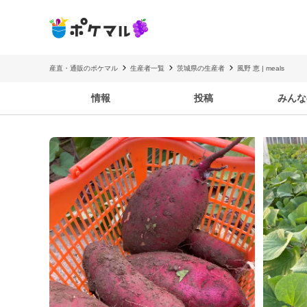
産直・通販のポケマル
生産者一覧
茨城県の生産者
風野 恵 | meals
情報
投稿
みんな