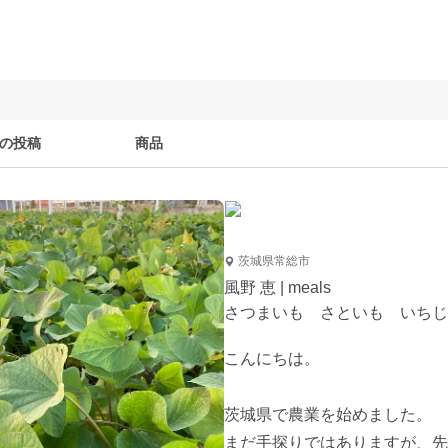
の投稿
商品
茨城県常総市
風野 恵 | meals
さつまいも さといも いちじ
こんにちは。

茨城県で農業を始めました。

まだ手探りではありますが、先