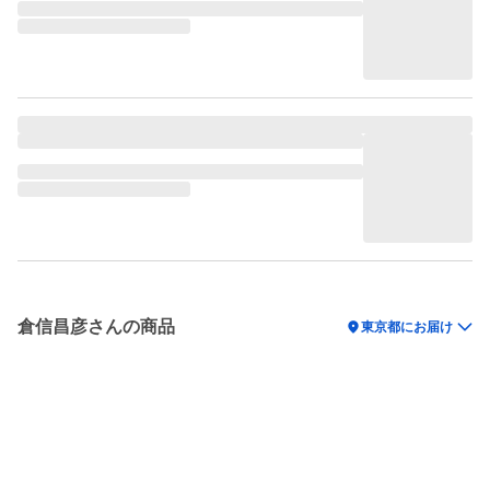
倉信昌彦さんの商品
location_on
東京都にお届け