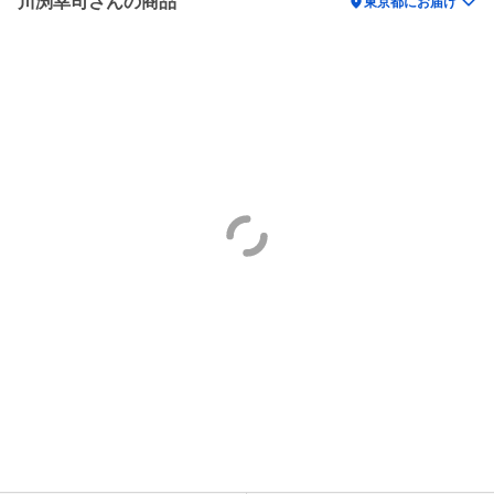
川渕幸司さんの商品
location_on
東京都にお届け