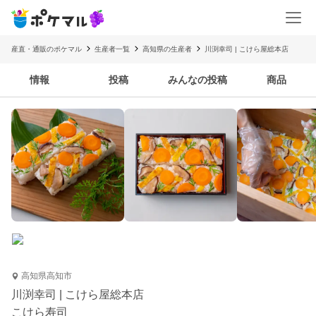
産直・通販のポケマル
生産者一覧
高知県の生産者
川渕幸司 | こけら屋総本店
情報
投稿
みんなの投稿
商品
高知県高知市
川渕幸司 | こけら屋総本店
こけら寿司