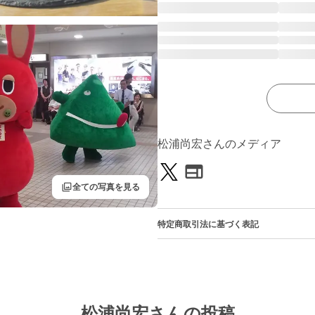
松浦尚宏さんのメディア
filter
全ての写真を見る
特定商取引法に基づく表記
松浦尚宏さんの投稿