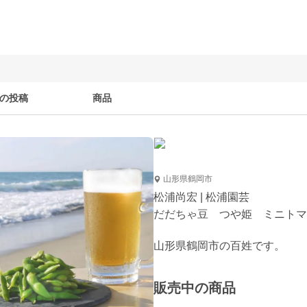
の投稿
商品
山形県鶴岡市
松浦尚宏 | 松浦園芸
だだちゃ豆 つや姫 ミニトマ
山形県鶴岡市の百姓です。
販売中の商品