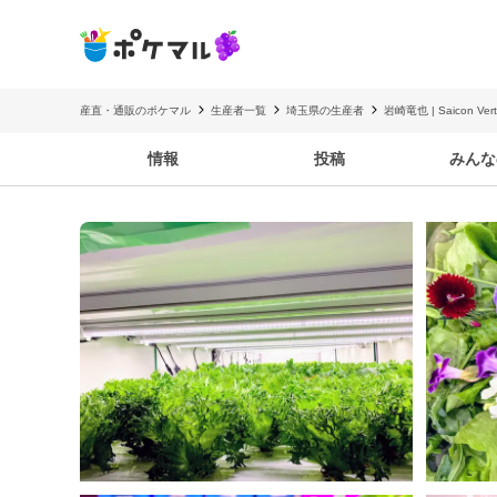
産直・通販のポケマル
生産者一覧
埼玉県の生産者
岩崎竜也 | Saicon Verti
情報
投稿
みんな