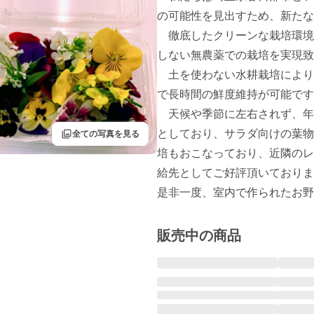
の可能性を見出すため、新たな
　徹底したクリーンな栽培環境
しない無農薬での栽培を実現致
　土を使わない水耕栽培により
で長時間の鮮度維持が可能です
　天候や季節に左右されず、年
filter
としており、サラダ向けの葉物
全ての写真を見る
培もおこなっており、近隣のレ
給先としてご好評頂いております
是非一度、室内で作られたお野
販売中の商品