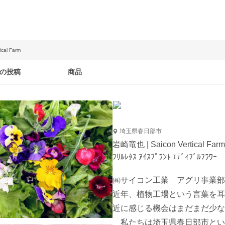
cal Farm
の投稿
商品
埼玉県春日部市
岩崎竜也 | Saicon Vertical Farm
ﾌﾘﾙﾚﾀｽ ｱｲｽﾌﾟﾗﾝﾄ ｴﾃﾞｨﾌﾞﾙﾌﾗﾜｰ
㈱サイコン工業　アグリ事業部

近年、植物工場という言葉を耳
近に感じる機会はまだまだ少な
　私たちは埼玉県春日部市とい