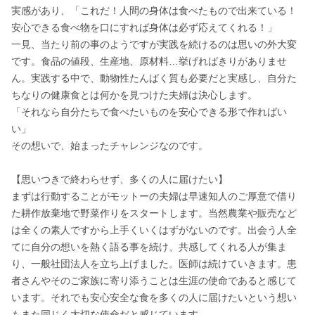
実感があり、「これだ！人間の身体は食べたもので出来ている！
安心できる食べ物を口にすれば身体は必ず応えてくれる！」

一見、当たり前の事のようですが実践を続けるのは思いの外大変
です。食品の値段、生産地、原材料…挙げればきりがありませ
ん。実践する中で、動物性たんぱく質も必要だと実感し、自分た
ちなりの健康食とは何かを見つけた夫婦は決心します。

「それなら自分たちで食べたいものを安心できる形で作ればい
い」

その想いで、始まったチャレンジなのです。

【思いつきで終わらせず、多くの人に届けたい】

まずは行動することがモットーの夫婦は早速知人のご厚意で借り
た耕作放棄地で野菜作りをスタートします。当然農業や販売など
は全くの素人ですから上手くいくはずがないのです。出会う人全
てに自分の想いを熱く語る事を続け、共感してくれる人が集ま
り、一般社団法人を立ち上げました。医師は続けていきます。患
者さんやそのご家族に寄り添うことは生涯の使命であると感じて
います。それでも安心安全な食を多くの人に届けたいという想い
もまた同じく大切な使命だと感じています。
