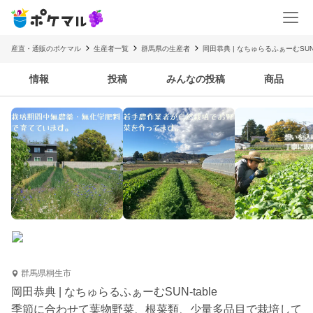
産直・通販のポケマル
生産者一覧
群馬県の生産者
岡田恭典 | なちゅらるふぁーむSUN‐t
情報
投稿
みんなの投稿
商品
群馬県桐生市
岡田恭典 | なちゅらるふぁーむSUN‐table
季節に合わせて葉物野菜、根菜類、少量多品目で栽培して