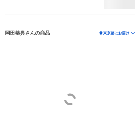
岡田恭典さんの商品
location_on
東京都にお届け