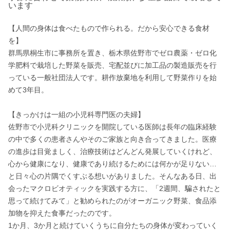
います
【人間の身体は食べたもので作られる。だから安心できる食材
を】

群馬県桐生市に事務所を置き、栃木県佐野市でゼロ農薬・ゼロ化
学肥料で栽培した野菜を販売、宅配並びに加工品の製造販売を行
っている一般社団法人です。耕作放棄地を利用して野菜作りを始
めて3年目。

【きっかけは一組の小児科専門医の夫婦】

佐野市で小児科クリニックを開院している医師は長年の臨床経験
の中で多くの患者さんやそのご家族と向き合ってきました。医療
の進歩は目覚ましく、治療技術はどんどん発展していくけれど、
心から健康になり、健康であり続けるためには何かが足りない…
と日々心の片隅でくすぶる想いがありました。そんなある日、出
会ったマクロビオティックを実践する方に、「2週間、騙されたと
思って続けてみて」と勧められたのがオーガニック野菜、食品添
加物を抑えた食事だったのです。

1か月、3か月と続けていくうちに自分たちの身体が変わっていく