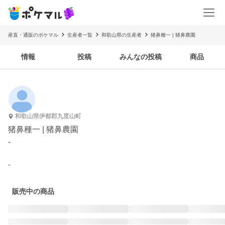
産直・通販のポケマル
生産者一覧
和歌山県の生産者
猪鼻種一 | 猪鼻農園
情報
投稿
みんなの投稿
商品
和歌山県伊都郡九度山町
猪鼻種一 | 猪鼻農園
-
-
販売中の商品