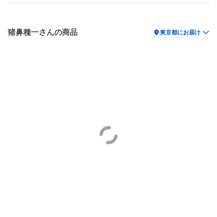
猪鼻種一さんの商品
location_on
東京都にお届け