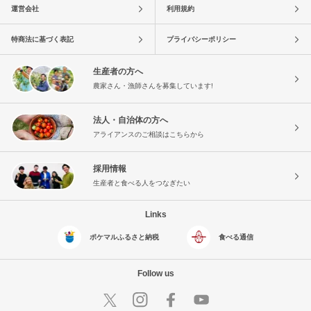
運営会社
利用規約
特商法に基づく表記
プライバシーポリシー
生産者の方へ
農家さん・漁師さんを募集しています!
法人・自治体の方へ
アライアンスのご相談はこちらから
採用情報
生産者と食べる人をつなぎたい
Links
ポケマルふるさと納税
食べる通信
Follow us