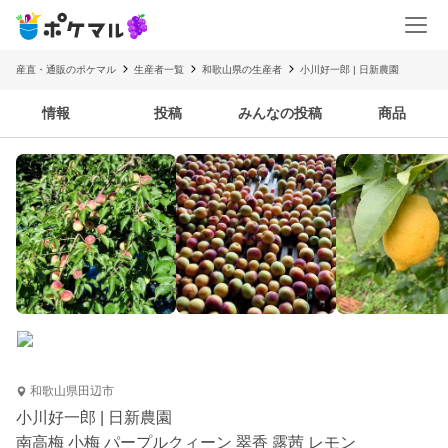
産直・通販のポケマル
生産者一覧
和歌山県の生産者
小川好一郎 | 日新農園
情報
投稿
みんなの投稿
商品
和歌山県田辺市
小川好一郎 | 日新農園
南高梅 小梅 パープルクィーン 翠香 露茜 レモン