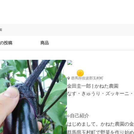
園
の投稿
商品
群馬県佐波郡玉村町
金田圭一郎 | かねた農園
なす・きゅうり・ズッキーニ・
○自己紹介

はじめまして。かねた農園の金
群馬県玉村町で野菜を作り始め