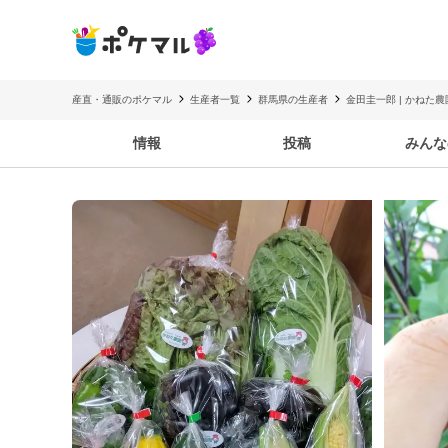
産直・通販のポケマル
生産者一覧
群馬県の生産者
金田圭一郎 | かねた農
情報
投稿
みんな