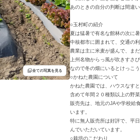
あのときの自分の判断は間違い
○玉村町の紹介

夏は猛暑で有名な館林の次に暑
中核都市に囲まれて、交通の利
農業は主に米麦が盛んで、まだ
上州名物からっ風が吹きすさび
なので冬の畑にいるとけっこう
filter
全ての写真を見る
○かねた農園について

かねた農園では、ハウスなすと
含めて年間２０種類以上の野菜
販売先は、地元のJAや学校給
います。

特に無人販売所は好評で、平日
んでいただいています。

○栽培のこだわり
