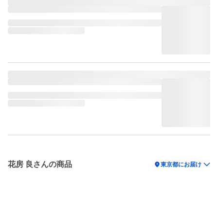
花房 良さんの商品
location_on
東京都にお届け