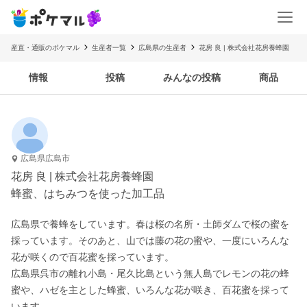
産直・通販のポケマル
生産者一覧
広島県の生産者
花房 良 | 株式会社花房養蜂園
情報
投稿
みんなの投稿
商品
広島県広島市
花房 良 | 株式会社花房養蜂園
蜂蜜、はちみつを使った加工品
広島県で養蜂をしています。春は桜の名所・土師ダムで桜の蜜を
採っています。そのあと、山では藤の花の蜜や、一度にいろんな
花が咲くので百花蜜を採っています。

広島県呉市の離れ小島・尾久比島という無人島でレモンの花の蜂
蜜や、ハゼを主とした蜂蜜、いろんな花が咲き、百花蜜を採って
います。
