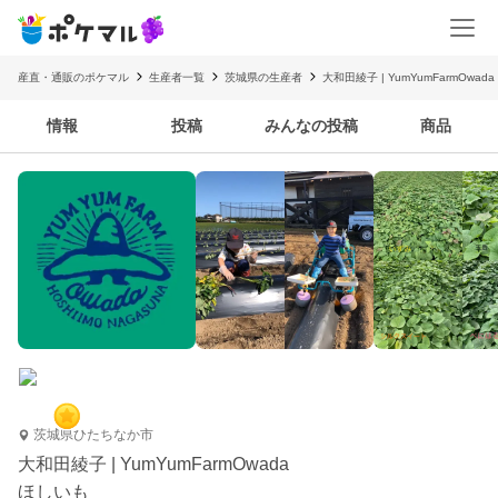
産直・通販のポケマル
生産者一覧
茨城県の生産者
大和田綾子 | YumYumFarmOwada
情報
投稿
みんなの投稿
商品
茨城県ひたちなか市
大和田綾子 | YumYumFarmOwada
ほしいも