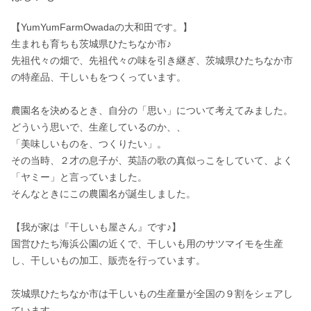
【YumYumFarmOwadaの大和田です。】

生まれも育ちも茨城県ひたちなか市♪

先祖代々の畑で、先祖代々の味を引き継ぎ、茨城県ひたちなか市
の特産品、干しいもをつくっています。

農園名を決めるとき、自分の「思い」について考えてみました。
どういう思いで、生産しているのか、、

「美味しいものを、つくりたい」。

その当時、２才の息子が、英語の歌の真似っこをしていて、よく
「ヤミー」と言っていました。

そんなときにこの農園名が誕生しました。

【我が家は『干しいも屋さん』です♪】

国営ひたち海浜公園の近くで、干しいも用のサツマイモを生産
し、干しいもの加工、販売を行っています。

茨城県ひたちなか市は干しいもの生産量が全国の９割をシェアし
ています。
