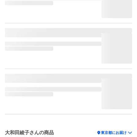
大和田綾子さんの商品
location_on
東京都にお届け