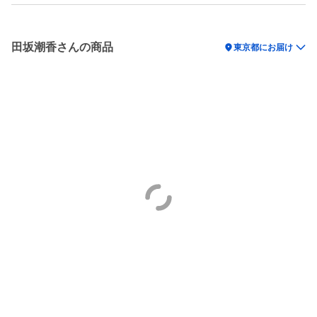
田坂潮香さんの商品
location_on
東京都にお届け