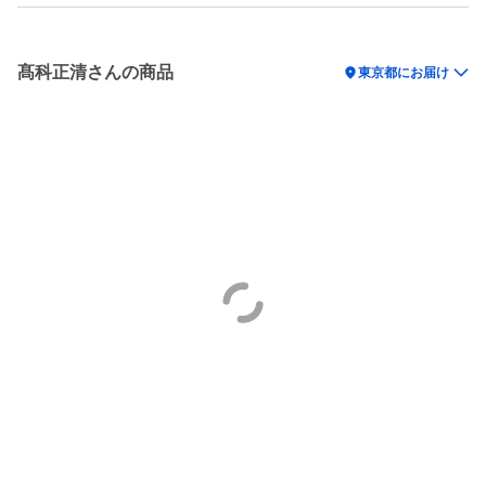
髙科正清さんの商品
location_on
東京都にお届け