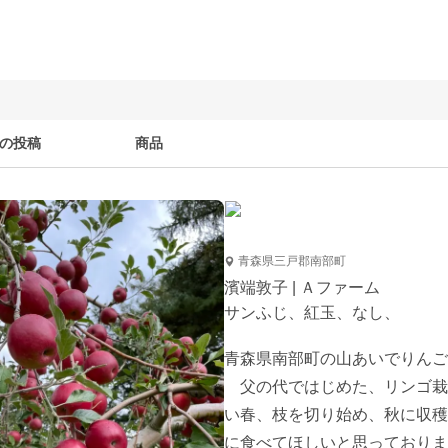
の投稿
商品
青森県三戸郡南部町
濱端敦子 | Ａファーム
サンふじ、紅玉、なし、
青森県南部町の山あいでりんご
　父の代ではじめた、リンゴ栽
い春、枝を切り始め、秋に収穫
に食べてほしいと思っておりま