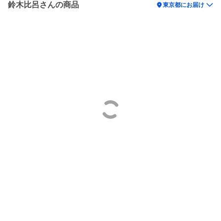
鈴木比呂さんの商品
location_on
東京都にお届け