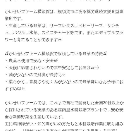
かいせいファーム横須賀は、横須賀市にある就労継続支援Ｂ型事
業所です。

・生産している野菜は、リーフレタス、ベビーリーフ、サンチ
ュ、バジル、水菜、スイスチャード等です。またエディブルフラ
ワーも育てることができます🥗

🍒かいせいファーム横須賀で収穫している野菜の特徴🍒

・農薬不使用で安心・安全🍃

・天候に影響されないので年中安定してお届け🚙💨

・菌が少ないので鮮度が長持ち✨

・柔らかく、青臭さやえぐみが少ないので野菜嫌いなお子様にお
すすめ😊✨

かいせいファームでは、これまで自社で開発した全国20社以上か
ら採用されている実績のある屋内型水耕栽培プラントで、安心安
全な新鮮野菜を生産しています。

主に精神障がい・知的障がいの方たちと水耕栽培作業に取り組み
ながら、「障がいがある方たちが納税者になる世界」を目指し、