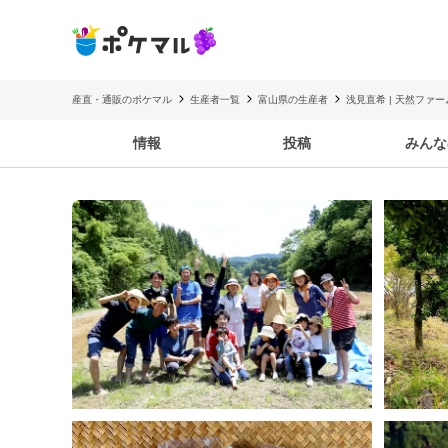
産直・通販のポケマル
生産者一覧
富山県の生産者
浅見直希 | 天然ファ
情報
投稿
みんな