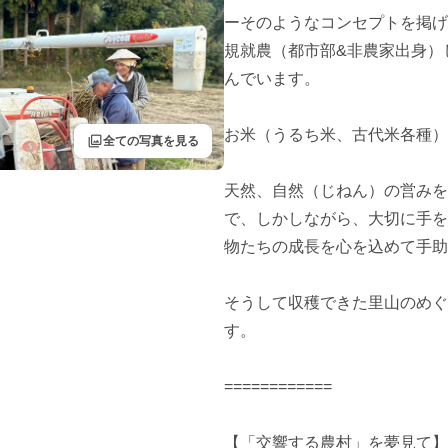
ーそのようなコンセプトを掲げ
規就農（都市部&非農家出身）
んでいます。

お米（うるち米、古代米各種）
filter
全ての写真を見る
天然、自然（じねん）の営みを
で、しかしながら、大切に手を
物たちの成長を心を込めて手助
そうして収穫できた里山のめぐ
す。

============

【「交響する農村」を夢見て】
