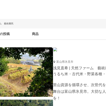
ーム 藝術農民
の投稿
商品
富山県氷見市
浅見直希 | 天然ファーム 藝術
うるち米・古代米・野菜各種・
里山資源を循環させ、次世代を
舞台は富山県氷見市。大切な人
を！
