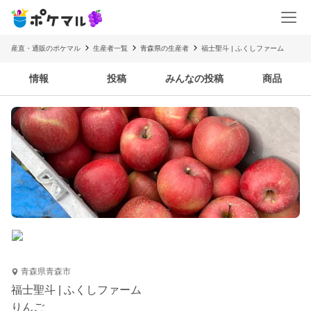
産直・通販のポケマル
生産者一覧
青森県の生産者
福士聖斗 | ふくしファーム
情報
投稿
みんなの投稿
商品
青森県青森市
福士聖斗 | ふくしファーム
りんご