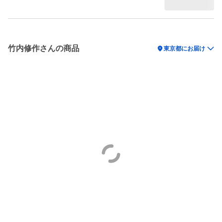
竹内修作さんの商品
location_on
東京都にお届け