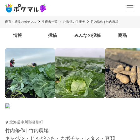
産直・通販のポケマル
生産者一覧
北海道の生産者
竹内修作 | 竹内農場
情報
投稿
みんなの投稿
商品
北海道中川郡幕別町
竹内修作 | 竹内農場
キャベツ・じゃがいも・カボチャ・レタス・豆類