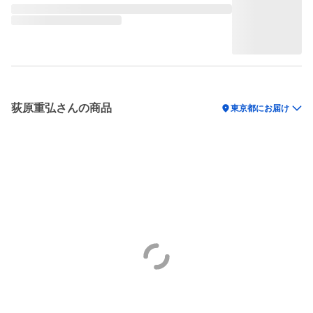
荻原重弘さんの商品
location_on
東京都にお届け