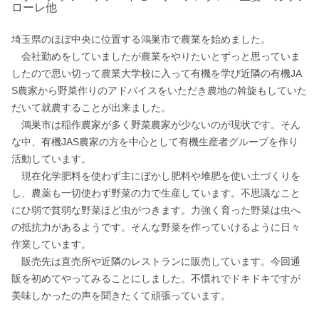
ローレ他
埼玉県のほぼ中央に位置する鴻巣市で農業を始めました。

　会社勤めをしていましたが農業をやりたいとずっと思っていま
したので思い切って農業大学校に入って有機を学び近隣の有機JA
S農家から野菜作りのアドバイスをいただき農地の斡旋もしていた
だいて就農することが出来ました。

　鴻巣市は稲作農家が多く野菜農家が少ないのが現状です。そん
な中、有機JAS農家の方を中心として有機生産者グループを作り
活動しています。

　現在化学肥料を使わず主にぼかし肥料や堆肥を使い土づくりを
し、農薬も一切使わず野菜の力で生産しています。不思議なこと
にひ弱で貧弱な野菜ほど虫がつきます。力強く育った野菜は虫へ
の抵抗力があるようです。そんな野菜を作っていけるように日々
作業しています。

　販売先は直売所や近隣のレストランに販売しています。今回通
販を初めてやってみることにしました。不慣れでドキドキですが
美味しかったの声を聞きたくて頑張っています。