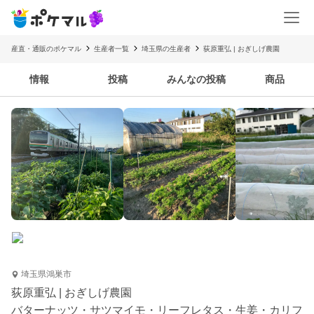
産直・通販のポケマル
生産者一覧
埼玉県の生産者
荻原重弘 | おぎしげ農園
情報
投稿
みんなの投稿
商品
埼玉県鴻巣市
荻原重弘 | おぎしげ農園
バターナッツ・サツマイモ・リーフレタス・生姜・カリフ