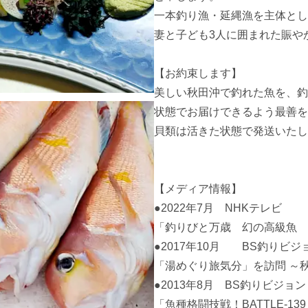
一本釣り漁・延縄漁を主体とし
妻と子ども3人に囲まれた賑や
【お約束します】

美しい秋田沖で釣れた魚を、釣
状態でお届けできるよう最善を
貝類は活きた状態で発送いたし
【メディア情報】

●2022年7月　NHKテレビ

「釣りびと万歳　幻の高級魚　
●2017年10月　　BS釣りビジョ
「湯めぐり旅気分」を訪問 ～
●2013年8月　BS釣りビジョン

「魚種格闘技戦！BATTLE-1