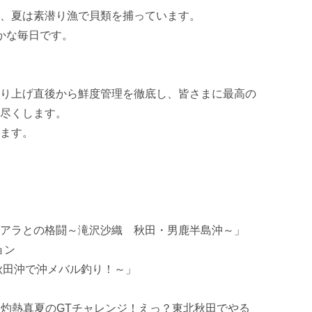
、夏は素潜り漁で貝類を捕っています。

かな毎日です。

り上げ直後から鮮度管理を徹底し、皆さまに最高の
尽くします。

ます。

アラとの格闘～滝沢沙織　秋田・男鹿半島沖～」

ン

秋田沖で沖メバル釣り！～」

39 灼熱真夏のGTチャレンジ！えっ？東北秋田でやる