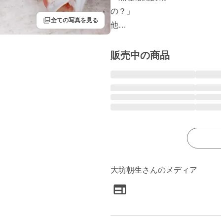
の？」

filter
全ての写真を見る
他…
販売中の商品
大坊朝生さんのメディア