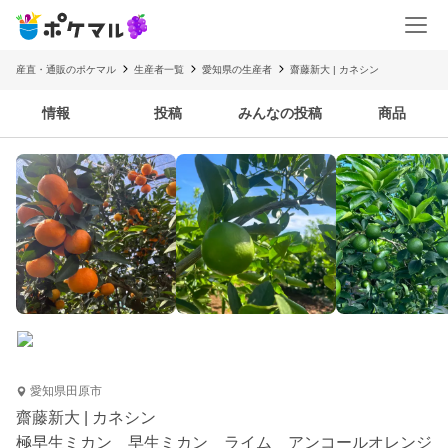
産直・通販のポケマル
生産者一覧
愛知県の生産者
齋藤新大 | カネシン
情報
投稿
みんなの投稿
商品
愛知県田原市
齋藤新大 | カネシン
極早生ミカン 早生ミカン ライム アンコールオレンジ