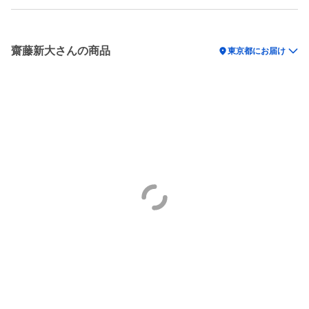
齋藤新大さんの商品
location_on
東京都にお届け