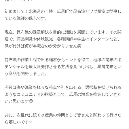
初めまして！北海道の十勝・広尾町で昆布漁とツブ籠漁に従事し
ている漁師の保志です。

現在、昆布漁の課題解決を目的に活動を展開しています。その関
連で、商品開発や体験観光、各種講師や学生のインターンなど、
気が付けば何が本職なのか分かりません笑

昆布漁の作業工程で出る端材からヒントを得て、地域の昆布のポ
テンシャルを最大限発揮させる方法を見つけ出し、星屑昆布とい
う商品を開発しました。

今後は海や漁業を様々な視点で引き出せる、選択肢を拡げられる
ようなコミュニティの構築として、広尾の海業を推進していきた
いと思います😊

共に、次世代に続く水産業の仲間として皆さんと関わって行けた
ら嬉しいです✨