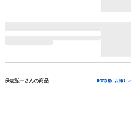
保志弘一さんの商品
location_on
東京都にお届け