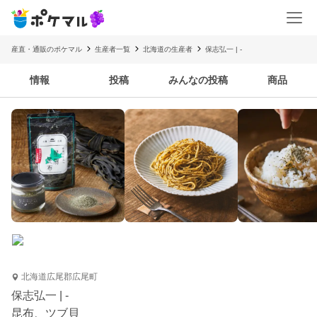
産直・通販のポケマル
生産者一覧
北海道の生産者
保志弘一 | -
情報
投稿
みんなの投稿
商品
北海道広尾郡広尾町
保志弘一 | -
昆布、ツブ貝