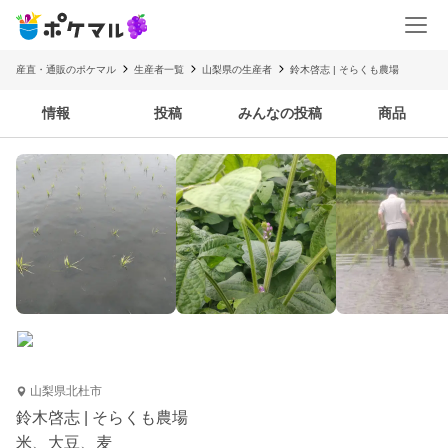
産直・通販のポケマル
生産者一覧
山梨県の生産者
鈴木啓志 | そらくも農場
情報
投稿
みんなの投稿
商品
山梨県北杜市
鈴木啓志 | そらくも農場
米、大豆、麦