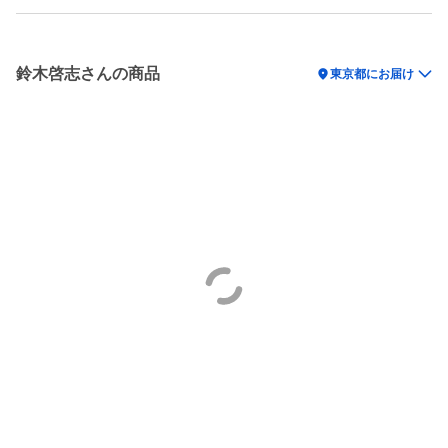
鈴木啓志さんの商品
location_on
東京都にお届け