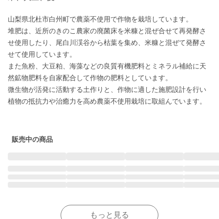
山梨県北杜市白州町で農薬不使用で作物を栽培しています。

堆肥は、近所のきのこ農家の廃菌床を米糠と混ぜ合せて再発酵さ
せ使用したり、尾白川渓谷から枯葉を集め、米糠と混ぜて発酵さ
せて使用しています。

また魚粉、大豆粕、海藻などの良質有機肥料とミネラル補給に天
然鉱物肥料を自家配合して作物の肥料としています。

微生物が活発に活動する土作りと、作物に適した施肥設計を行い
植物の抵抗力や治癒力を高め農薬不使用栽培に取組んでいます。

販売中の商品
もっと見る