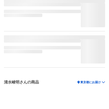
清水峻明さんの商品
location_on
東京都にお届け