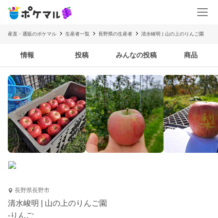
産直・通販のポケマル
生産者一覧
長野県の生産者
清水峻明 | 山の上のりんご園
情報
投稿
みんなの投稿
商品
長野県長野市
清水峻明 | 山の上のりんご園
-りんご