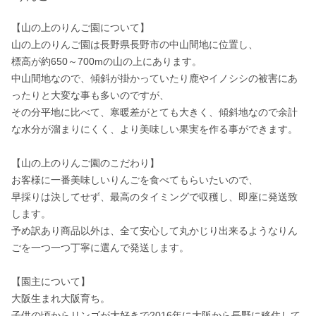
【山の上のりんご園について】

山の上のりんご園は長野県長野市の中山間地に位置し、

標高が約650～700mの山の上にあります。

中山間地なので、傾斜が掛かっていたり鹿やイノシシの被害にあ
ったりと大変な事も多いのですが、

その分平地に比べて、寒暖差がとても大きく、傾斜地なので余計
な水分が溜まりにくく、より美味しい果実を作る事ができます。

【山の上のりんご園のこだわり】

お客様に一番美味しいりんごを食べてもらいたいので、

早採りは決してせず、最高のタイミングで収穫し、即座に発送致
します。

予め訳あり商品以外は、全て安心して丸かじり出来るようなりん
ごを一つ一つ丁寧に選んで発送します。

【園主について】

大阪生まれ大阪育ち。

子供の頃からリンゴが大好きで2016年に大阪から長野に移住して