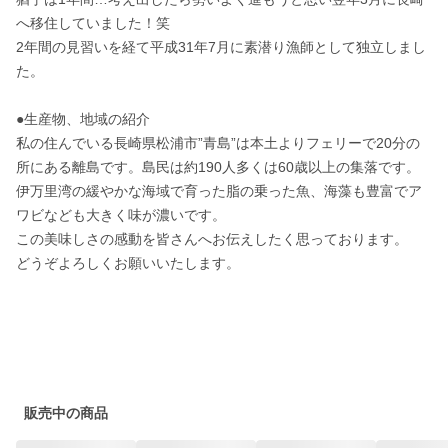
へ移住していました！笑　

2年間の見習いを経て平成31年7月に素潜り漁師として独立しまし
た。

●生産物、地域の紹介

私の住んでいる長崎県松浦市”青島”は本土よりフェリーで20分の
所にある離島です。島民は約190人多くは60歳以上の集落です。

伊万里湾の緩やかな海域で育った脂の乗った魚、海藻も豊富でア
ワビなども大きく味が濃いです。

この美味しさの感動を皆さんへお伝えしたく思っております。

どうぞよろしくお願いいたします。

販売中の商品