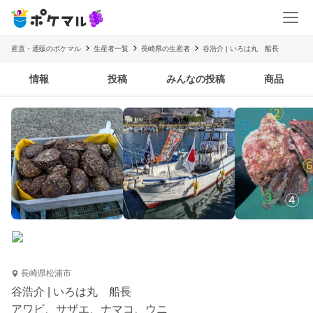
産直・通販のポケマル
生産者一覧
長崎県の生産者
谷浩介 | いろは丸 船長
情報
投稿
みんなの投稿
商品
長崎県松浦市
谷浩介 | いろは丸 船長
アワビ、サザエ、ナマコ、ウニ