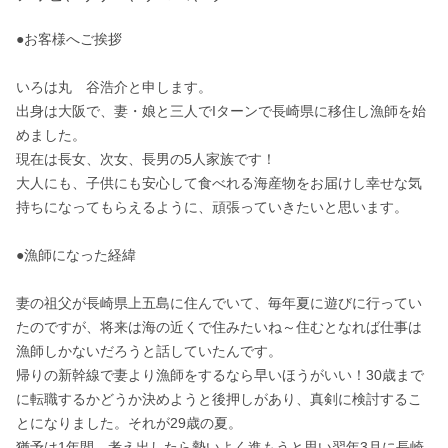
●お客様へご挨拶

いろは丸　谷浩介と申します。

出身は大阪で、妻・娘と三人でIターンで長崎県に移住し漁師を始
めました。

現在は長女、次女、長男の5人家族です！　

大人にも、子供にも安心して食べれる海産物をお届けし幸せな気
持ちになってもらえるように、頑張っていきたいと思います。

●漁師になった経緯

妻の祖父が長崎県上五島に住んでいて、毎年夏に遊びに行ってい
たのですが、将来は海の近くで住みたいね～住むとなれば仕事は
漁師しかないだろうと話していたんです。

帰りの新幹線で妻より漁師をするなら早いほうがいい！30歳まで
に転職するかどうか決めようと後押しがあり、真剣に検討するこ
とになりました。それが29歳の夏。

猶予は1年間…考え出したら勢いよく進もうと思い翌年3月に長崎