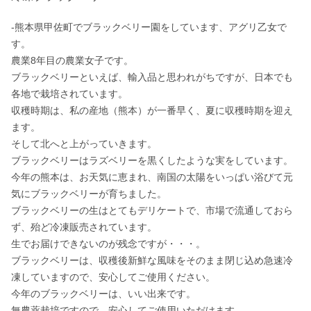
-熊本県甲佐町でブラックベリー園をしています、アグリ乙女で
す。

農業8年目の農業女子です。

ブラックベリーといえば、輸入品と思われがちですが、日本でも
各地で栽培されています。

収穫時期は、私の産地（熊本）が一番早く、夏に収穫時期を迎え
ます。

そして北へと上がっていきます。

ブラックベリーはラズベリーを黒くしたような実をしています。

今年の熊本は、お天気に恵まれ、南国の太陽をいっぱい浴びて元
気にブラックベリーが育ちました。

ブラックベリーの生はとてもデリケートで、市場で流通しておら
ず、殆ど冷凍販売されています。

生でお届けできないのが残念ですが・・・。

ブラックベリーは、収穫後新鮮な風味をそのまま閉じ込め急速冷
凍していますので、安心してご使用ください。

今年のブラックベリーは、いい出来です。
