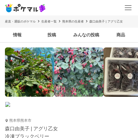
産直・通販のポケマル
生産者一覧
熊本県の生産者
森口由美子 | アグリ乙女
情報
投稿
みんなの投稿
商品
熊本県熊本市
森口由美子 | アグリ乙女
冷凍ブラックベリー