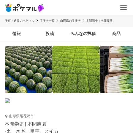
産直・通販のポケマル
生産者一覧
山形県の生産者
本間崇史 | 本間農園
情報
投稿
みんなの投稿
商品
山形県尾花沢市
本間崇史 | 本間農園
-米、ネギ、里芋、スイカ