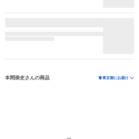
本間崇史さんの商品
location_on
東京都にお届け