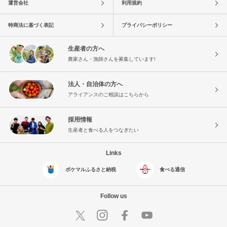
運営会社
利用規約
特商法に基づく表記
プライバシーポリシー
生産者の方へ
農家さん・漁師さんを募集しています!
法人・自治体の方へ
アライアンスのご相談はこちらから
採用情報
生産者と食べる人をつなぎたい
Links
ポケマルふるさと納税
食べる通信
Follow us