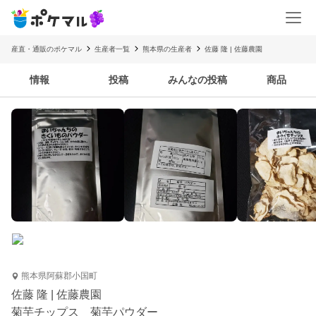
産直・通販のポケマル
生産者一覧
熊本県の生産者
佐藤 隆 | 佐藤農園
情報
投稿
みんなの投稿
商品
熊本県阿蘇郡小国町
佐藤 隆 | 佐藤農園
菊芋チップス 菊芋パウダー