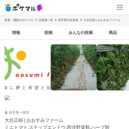
産直・通販のポケマル
生産者一覧
岩手県の生産者
大住正樹 | おおすみファーム
情報
投稿
みんなの投稿
商品
岩手県一関市
大住正樹 | おおすみファーム
ミニトマト,スナップエンドウ,西洋野菜類,ハーブ類