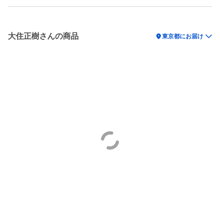
大住正樹さんの商品
location_on
東京都にお届け