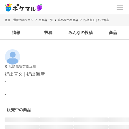
産直・通販のポケマル
生産者一覧
広島県の生産者
折出直久 | 折出海産
情報
投稿
みんなの投稿
商品
広島県安芸郡坂町
折出直久 | 折出海産
-
-
販売中の商品