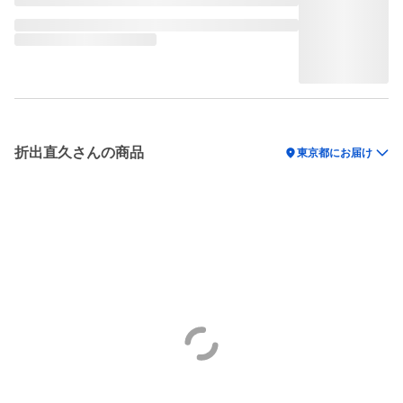
折出直久さんの商品
location_on
東京都にお届け