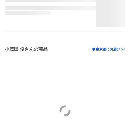
小茂田 俊さんの商品
location_on
東京都にお届け