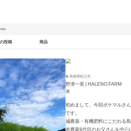
ARM
の投稿
商品
島根県松江市
野津一美 | HALENO FARM
米
初めまして、今回ポケマルさんに
です。

減農薬・有機肥料にこだわる島
米農家6代目のお父さんを中心