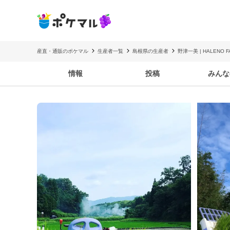
産直・通販のポケマル
生産者一覧
島根県の生産者
野津一美 | HALENO F
情報
投稿
みんな