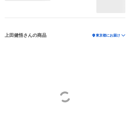
上田健悟さんの商品
location_on
東京都にお届け