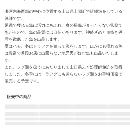
瀬戸内海西部の中心に位置する山口県上関町で延縄漁をしている
漁師です。

延縄で獲れる魚は活力にあふれ、身の損傷がまったくない状態で
あがるので、魚の品質には自信があります。神経〆めと血抜き処
理を徹底した魚を出品します。

夏はハモ、冬はトラフグを狙って漁をします。ほかにも獲れる魚
は豊富で普段お店に出回らない地元民が好む魚も出品いたしま
す。

また、フグ類を扱うにあたりまして山口県ふぐ処理師免許を取得
しました。冬季にはトラフグにも劣らないフグ類をお手頃価格で
販売する予定です。
販売中の商品