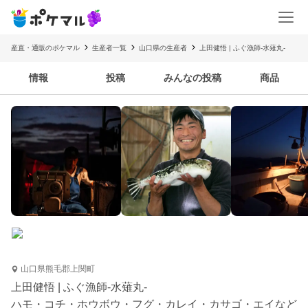
産直・通販のポケマル
生産者一覧
山口県の生産者
上田健悟 | ふぐ漁師-水薙丸-
情報
投稿
みんなの投稿
商品
山口県熊毛郡上関町
上田健悟 | ふぐ漁師-水薙丸-
ハモ・コチ・ホウボウ・フグ・カレイ・カサゴ・エイなど