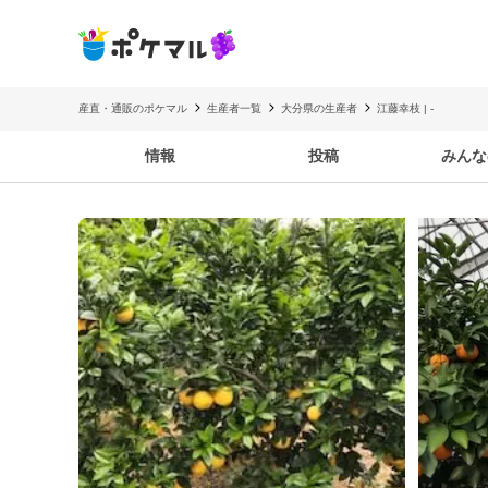
産直・通販のポケマル
生産者一覧
大分県の生産者
江藤幸枝 | -
情報
投稿
みんな