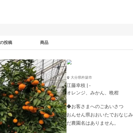
の投稿
商品
大分県杵築市
江藤幸枝 | -
オレンジ、みかん、晩柑
◆お客さまへのごあいさつ

おんせん県おおいたでおなじみ
だ農園名はありません。
