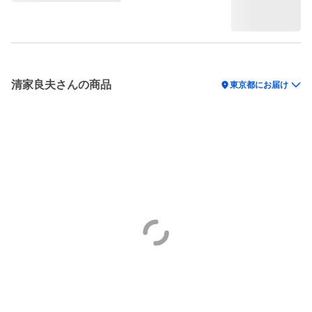
清家良夫さんの商品
location_on
東京都にお届け