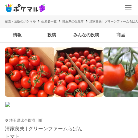
産直・通販のポケマル
生産者一覧
埼玉県の生産者
清家良夫 | グリーンファームらぱ
情報
投稿
みんなの投稿
商品
埼玉県比企郡滑川町
清家良夫 | グリーンファームらぱん
トマト